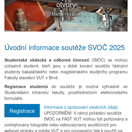
otvory
Martin Horáček
Úvodní informace soutěže SVOČ 2025
Studentské vědecké a odborné činnosti
(SVOČ) se mohou
zúčastnit studenti, kteří jsou v době konání soutěže řádnými
studenty bakalářského nebo magisterského studijního programu
Fakulty stavební VUT v Brně.
Registrace studentů
do soutěže je možná výhradně ve
Studentském intranetu fakulty, prostřednictvím elektronického
formuláře.
Informace o zpracování osobních údajů
Registrace
UPOZORNĚNÍ: V rámci pořádání soutěže
SVOČ na FAST VUT mohou být pořizovány a
zveřejňovány fotografie nebo videozáznamy soutěžících pro
webové stránky a média VUT a pro propagační tisk k použití na